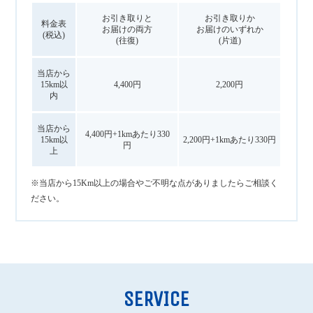
お引き取りと
お引き取りか
料金表
お届けの
両方
お届けの
いずれか
(税込)
(往復)
(片道)
当店から
15km以
4,400円
2,200円
内
当店から
4,400円+1kmあたり330
15km以
2,200円+1kmあたり330円
円
上
※当店から15Km以上の場合やご不明な点がありましたらご相談く
ださい。
SERVICE