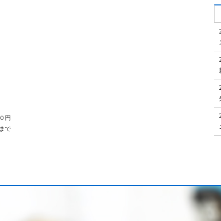
。
０円
まで